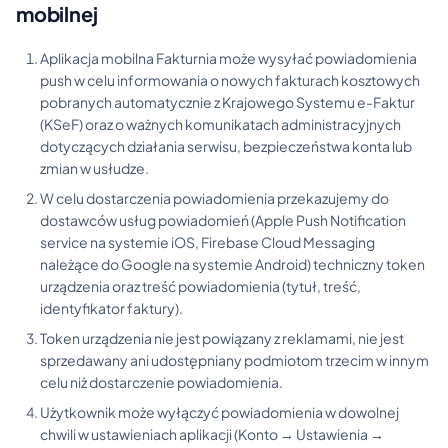
mobilnej
Aplikacja mobilna Fakturnia może wysyłać powiadomienia
push w celu informowania o nowych fakturach kosztowych
pobranych automatycznie z Krajowego Systemu e-Faktur
(KSeF) oraz o ważnych komunikatach administracyjnych
dotyczących działania serwisu, bezpieczeństwa konta lub
zmian w usłudze.
W celu dostarczenia powiadomienia przekazujemy do
dostawców usług powiadomień (Apple Push Notification
service na systemie iOS, Firebase Cloud Messaging
należące do Google na systemie Android) techniczny token
urządzenia oraz treść powiadomienia (tytuł, treść,
identyfikator faktury).
Token urządzenia nie jest powiązany z reklamami, nie jest
sprzedawany ani udostępniany podmiotom trzecim w innym
celu niż dostarczenie powiadomienia.
Użytkownik może wyłączyć powiadomienia w dowolnej
chwili w ustawieniach aplikacji (Konto → Ustawienia →