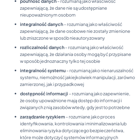
poufność danych
– rozumianą jako właściwość
zapewniającą, że dane nie są udostępniane
nieupoważnionym osobom
integralność danych
– rozumianą jako właściwość
zapewniającą, że dane osobowe nie zostały zmienione
lub zniszczone w sposób nieautoryzowany
rozliczalność danych
– rozumianą jako właściwość
zapewniającą, że działania osoby mogą być przypisane
w sposób jednoznaczny tylko tej osobie
integralność systemu
– rozumianą jako nienaruszalność
systemu, niemożność jakiejkolwiek manipulacji, zarówno
zamierzonej, jak i przypadkowej
dostępność informacji
– rozumianą jako zapewnienie,
że osoby upoważnione mają dostęp do informacji i
związanych z nią zasobów wtedy, gdy jest to potrzebne
zarządzanie ryzykiem
– rozumiane jako proces
identyfikowania, kontrolowania i minimalizowania lub
eliminowania ryzyka dotyczącego bezpieczeństwa,
które może dotyczyć systemów informacyjnych