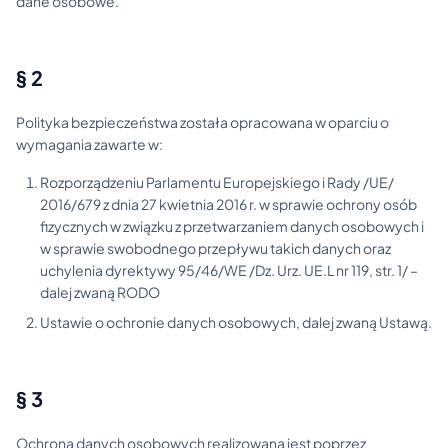
dane osobowe.
§ 2
Polityka bezpieczeństwa została opracowana w oparciu o
wymagania zawarte w:
Rozporządzeniu Parlamentu Europejskiego i Rady /UE/
2016/679 z dnia 27 kwietnia 2016 r. w sprawie ochrony osób
fizycznych w związku z przetwarzaniem danych osobowych i
w sprawie swobodnego przepływu takich danych oraz
uchylenia dyrektywy 95/46/WE /Dz. Urz. UE.L nr 119, str. 1/ –
dalej zwaną RODO
Ustawie o ochronie danych osobowych, dalej zwaną Ustawą.
§ 3
Ochrona danych osobowych realizowana jest poprzez