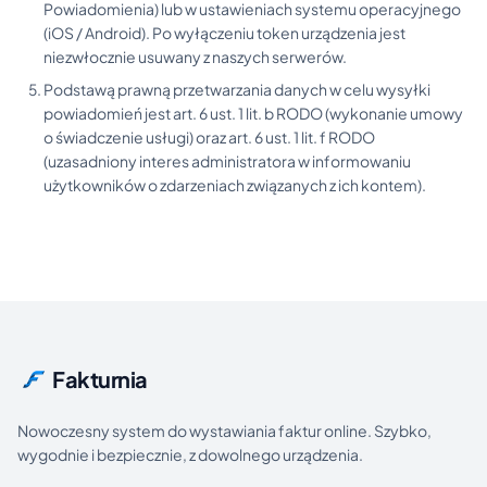
Powiadomienia) lub w ustawieniach systemu operacyjnego
(iOS / Android). Po wyłączeniu token urządzenia jest
niezwłocznie usuwany z naszych serwerów.
Podstawą prawną przetwarzania danych w celu wysyłki
powiadomień jest art. 6 ust. 1 lit. b RODO (wykonanie umowy
o świadczenie usługi) oraz art. 6 ust. 1 lit. f RODO
(uzasadniony interes administratora w informowaniu
użytkowników o zdarzeniach związanych z ich kontem).
Fakturnia
Nowoczesny system do wystawiania faktur online. Szybko,
wygodnie i bezpiecznie, z dowolnego urządzenia.