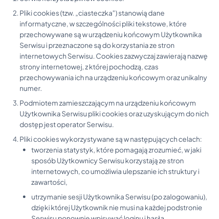
Pliki cookies (tzw. „ciasteczka") stanowią dane
informatyczne, w szczególności pliki tekstowe, które
przechowywane są w urządzeniu końcowym Użytkownika
Serwisu i przeznaczone są do korzystania ze stron
internetowych Serwisu. Cookies zazwyczaj zawierają nazwę
strony internetowej, z której pochodzą, czas
przechowywania ich na urządzeniu końcowym oraz unikalny
numer.
Podmiotem zamieszczającym na urządzeniu końcowym
Użytkownika Serwisu pliki cookies oraz uzyskującym do nich
dostęp jest operator Serwisu.
Pliki cookies wykorzystywane są w następujących celach:
tworzenia statystyk, które pomagają zrozumieć, w jaki
sposób Użytkownicy Serwisu korzystają ze stron
internetowych, co umożliwia ulepszanie ich struktury i
zawartości,
utrzymanie sesji Użytkownika Serwisu (po zalogowaniu),
dzięki której Użytkownik nie musi na każdej podstronie
Serwisu ponownie wpisywać loginu i hasła,