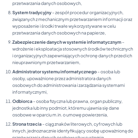
przetwarzania danych osobowych,
System tradycyjny
– zespół procedur organizacyjnych,
związanych z mechanicznym przetwarzaniem informacji oraz
wyposażenie i środki trwałe wykorzystywane w celu
przetwarzania danych osobowych na papierze,
Zabezpieczenie danych w systemie informatycznym
–
wdrożenie i eksploatacja stosownych środków technicznych
i organizacyjnych zapewniających ochronę danych przed ich
nieuprawnionym przetwarzaniem,
Administrator systemu informatycznego
– osoba lub
osoby, upoważnione przez administratora danych
osobowych do administrowania i zarządzania systemami
informatycznymi,
Odbiorca
– osoba fizyczna lub prawna, organ publiczny,
jednostka lub inny podmiot, któremu ujawnia się dane
osobowe w oparciu m.in. o umowę powierzenia,
Strona trzecia
– ciąg znaków literowych, cyfrowych lub
innych, jednoznacznie identyfikujący osobę upoważnioną do
przetwarzania danych osobowych w systemie