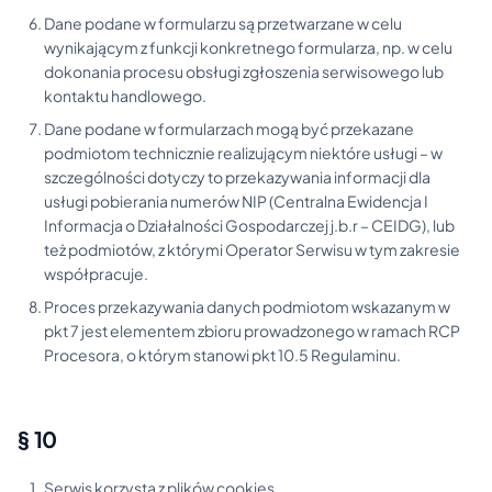
Dane podane w formularzu są przetwarzane w celu
wynikającym z funkcji konkretnego formularza, np. w celu
dokonania procesu obsługi zgłoszenia serwisowego lub
kontaktu handlowego.
Dane podane w formularzach mogą być przekazane
podmiotom technicznie realizującym niektóre usługi – w
szczególności dotyczy to przekazywania informacji dla
usługi pobierania numerów NIP (Centralna Ewidencja I
Informacja o Działalności Gospodarczej j.b.r – CEIDG), lub
też podmiotów, z którymi Operator Serwisu w tym zakresie
współpracuje.
Proces przekazywania danych podmiotom wskazanym w
pkt 7 jest elementem zbioru prowadzonego w ramach RCP
Procesora, o którym stanowi pkt 10.5 Regulaminu.
§ 10
Serwis korzysta z plików cookies.