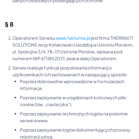
danych osobowych podlegających ochronie.
§ 8
Operatorem Serwisu
www.fakturnia.pl
jest firma THERRAX IT
SOLUTIONS Jerzy Kołakowski z siedzibą w Ustroniu Morskim,
ul. Spokojna 3/4, 78-111 Ustronie Morskie, wpisana pod
numerem NIP 6711852031, zwana dalej Operatorem.
Serwis realizuje funkcje pozyskiwania informacji o
użytkownikach i ich zachowaniach w następujący sposób:
Poprzez dobrowolnie wprowadzone w formularzach
informacje
Poprzez zapisywanie w urządzeniach końcowych pliki
cookie (tzw. „ciasteczka").
Poprzez zapisywanie technicznych logów na poziomie
serwera www.
Poprzez zapisywanie logów dokumentujących procesy
rejestracji usług.