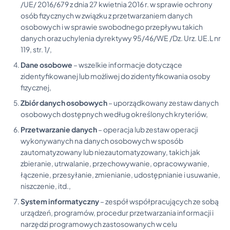
/UE/ 2016/679 z dnia 27 kwietnia 2016 r. w sprawie ochrony
osób fizycznych w związku z przetwarzaniem danych
osobowych i w sprawie swobodnego przepływu takich
danych oraz uchylenia dyrektywy 95/46/WE /Dz. Urz. UE.L nr
119, str. 1/,
Dane osobowe
– wszelkie informacje dotyczące
zidentyfikowanej lub możliwej do zidentyfikowania osoby
fizycznej,
Zbiór danych osobowych
– uporządkowany zestaw danych
osobowych dostępnych według określonych kryteriów,
Przetwarzanie danych
– operacja lub zestaw operacji
wykonywanych na danych osobowych w sposób
zautomatyzowany lub niezautomatyzowany, takich jak
zbieranie, utrwalanie, przechowywanie, opracowywanie,
łączenie, przesyłanie, zmienianie, udostępnianie i usuwanie,
niszczenie, itd.,
System informatyczny
– zespół współpracujących ze sobą
urządzeń, programów, procedur przetwarzania informacji i
narzędzi programowych zastosowanych w celu