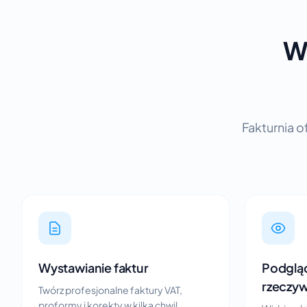
W
Fakturnia o
Wystawianie faktur
Podgląd
rzeczy
Twórz profesjonalne faktury VAT,
proformy i korekty w kilka chwil.