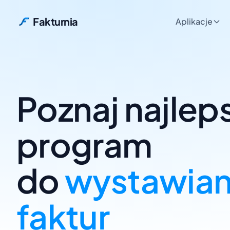
Fakturnia
Aplikacje
Poznaj najlep
wyst
program
do
wystawian
faktur