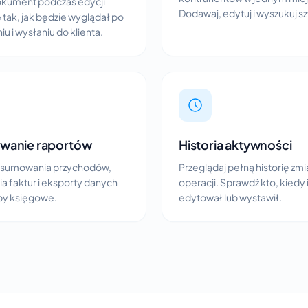
okument podczas edycji
Dodawaj, edytuj i wyszukuj s
 tak, jak będzie wyglądał po
u i wysłaniu do klienta.
wanie raportów
Historia aktywności
dsumowania przychodów,
Przeglądaj pełną historię zmia
a faktur i eksporty danych
operacji. Sprawdź kto, kiedy 
by księgowe.
edytował lub wystawił.