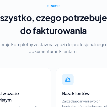
FUNKCJE
szystko, czego potrzebuje
do fakturowania
feruje kompletny zestaw narzędzi do profesjonalnego
dokumentami i klientami.
 w czasie
Baza klientów
wistym
Zarządzaj danymi swoich
kontrahentów w jednym miej