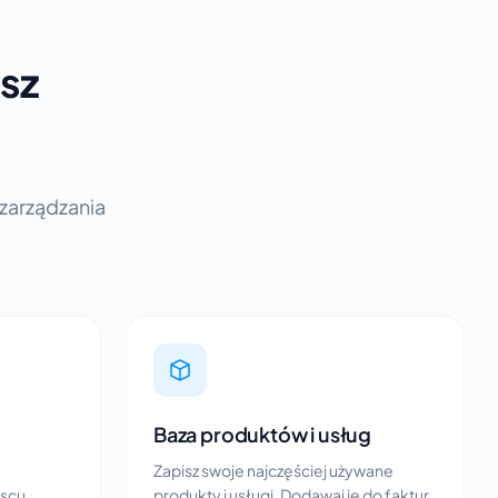
sz
 zarządzania
Baza produktów i usług
Zapisz swoje najczęściej używane
scu.
produkty i usługi. Dodawaj je do faktur