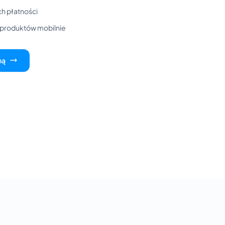
h płatności
i produktów mobilnie
ną