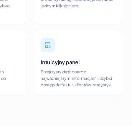
zybko.
jednym kliknięciem.
Intuicyjny panel
n i
Przejrzysty dashboard z
i co
najważniejszymi informacjami. Szybki
dostęp do faktur, klientów i statystyk.