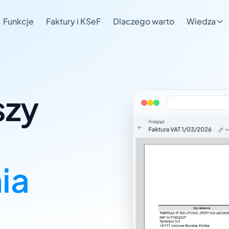
Funkcje
Faktury i KSeF
Dlaczego warto
Wiedza
szy
awiania faktur
ia