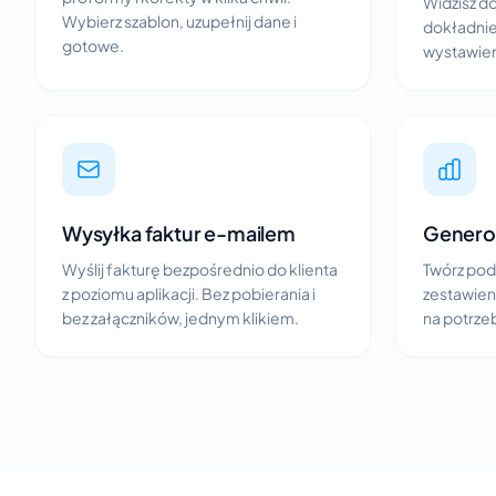
Widzisz d
Wybierz szablon, uzupełnij dane i
dokładnie
gotowe.
wystawieni
Wysyłka faktur e-mailem
Genero
Wyślij fakturę bezpośrednio do klienta
Twórz po
z poziomu aplikacji. Bez pobierania i
zestawieni
bez załączników, jednym klikiem.
na potrze