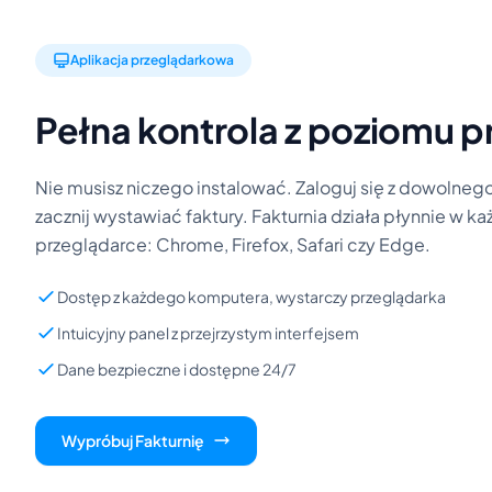
Aplikacja przeglądarkowa
Pełna kontrola z poziomu p
Nie musisz niczego instalować. Zaloguj się z dowolnego
zacznij wystawiać faktury. Fakturnia działa płynnie w 
przeglądarce: Chrome, Firefox, Safari czy Edge.
Dostęp z każdego komputera, wystarczy przeglądarka
Intuicyjny panel z przejrzystym interfejsem
Dane bezpieczne i dostępne 24/7
Wypróbuj Fakturnię