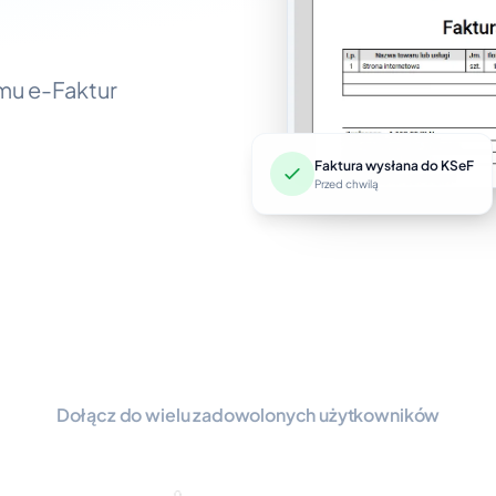
emu e-Faktur
Faktura wysłana do KSeF
Przed chwilą
Dołącz do wielu zadowolonych użytkowników