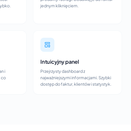
zybko.
jednym kliknięciem.
Intuicyjny panel
n i
Przejrzysty dashboard z
i co
najważniejszymi informacjami. Szybki
dostęp do faktur, klientów i statystyk.