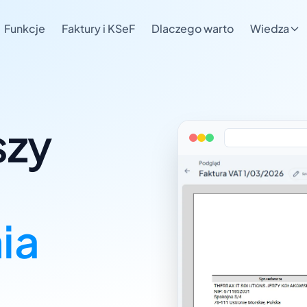
Funkcje
Faktury i KSeF
Dlaczego warto
Wiedza
szy
awiania faktur
ia