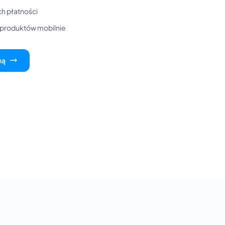
h płatności
i produktów mobilnie
ną