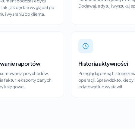
okument podczas edycji
Dodawaj, edytuj i wyszukuj s
 tak, jak będzie wyglądał po
u i wysłaniu do klienta.
wanie raportów
Historia aktywności
dsumowania przychodów,
Przeglądaj pełną historię zmia
a faktur i eksporty danych
operacji. Sprawdź kto, kiedy 
by księgowe.
edytował lub wystawił.