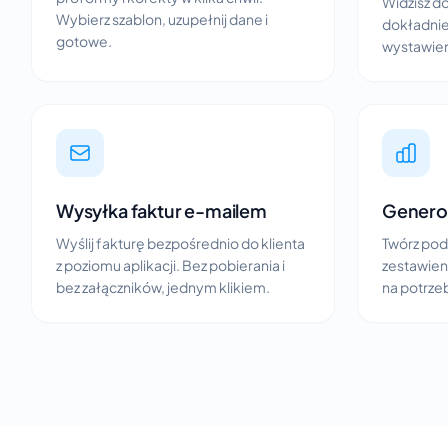
Widzisz d
Wybierz szablon, uzupełnij dane i
dokładnie
gotowe.
wystawieni
Wysyłka faktur e-mailem
Genero
Wyślij fakturę bezpośrednio do klienta
Twórz po
z poziomu aplikacji. Bez pobierania i
zestawieni
bez załączników, jednym klikiem.
na potrze