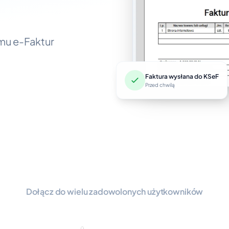
emu e-Faktur
Faktura wysłana do KSeF
Przed chwilą
Dołącz do wielu zadowolonych użytkowników