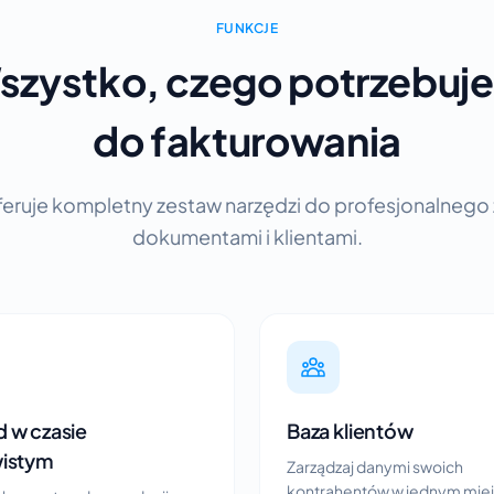
FUNKCJE
szystko, czego potrzebuje
do fakturowania
feruje kompletny zestaw narzędzi do profesjonalnego
dokumentami i klientami.
 w czasie
Baza klientów
wistym
Zarządzaj danymi swoich
kontrahentów w jednym miej