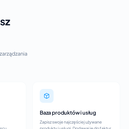
sz
 zarządzania
Baza produktów i usług
Zapisz swoje najczęściej używane
scu.
produkty i usługi. Dodawaj je do faktur