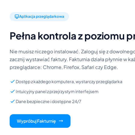
Aplikacja przeglądarkowa
Pełna kontrola z poziomu p
Nie musisz niczego instalować. Zaloguj się z dowolnego
zacznij wystawiać faktury. Fakturnia działa płynnie w 
przeglądarce: Chrome, Firefox, Safari czy Edge.
Dostęp z każdego komputera, wystarczy przeglądarka
Intuicyjny panel z przejrzystym interfejsem
Dane bezpieczne i dostępne 24/7
Wypróbuj Fakturnię