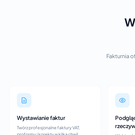
W
Fakturnia o
Wystawianie faktur
Podgląd
rzeczy
Twórz profesjonalne faktury VAT,
proformy i korekty w kilka chwil.