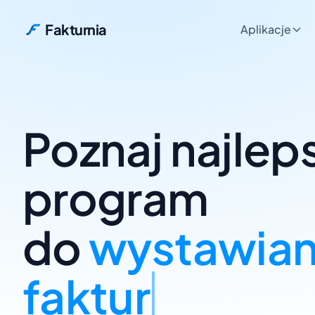
Fakturnia
Aplikacje
Poznaj najlep
wyst
program
do
wystawian
faktur